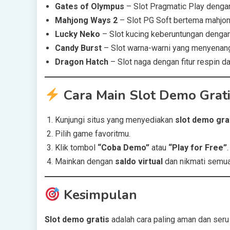
Gates of Olympus
– Slot Pragmatic Play dengan 
Mahjong Ways 2
– Slot PG Soft bertema mahjo
Lucky Neko
– Slot kucing keberuntungan dengan
Candy Burst
– Slot warna-warni yang menyenangk
Dragon Hatch
– Slot naga dengan fitur respin 
Cara Main Slot Demo Grati
Kunjungi situs yang menyediakan
slot demo gra
Pilih game favoritmu.
Klik tombol
“Coba Demo”
atau
“Play for Free”
.
Mainkan dengan
saldo virtual
dan nikmati semua f
Kesimpulan
Slot demo gratis
adalah cara paling aman dan ser