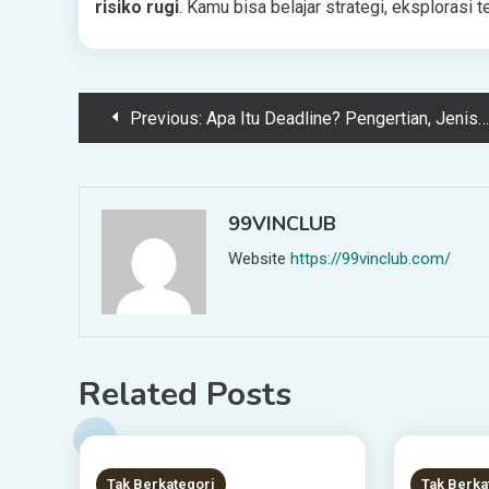
risiko rugi
. Kamu bisa belajar strategi, eksplorasi
Post
Previous:
Apa Itu Deadline? Pengertian, Jenis, dan Cara Menghadapinya
navigation
99VINCLUB
Website
https://99vinclub.com/
Related Posts
3 MINS READ
1 MIN
Tak Berkategori
Tak Berka