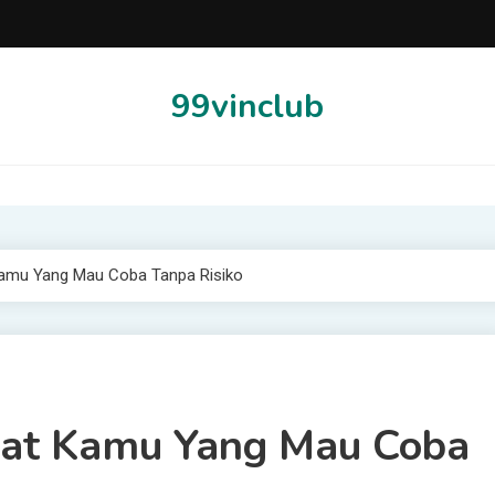
99vinclub
Kamu Yang Mau Coba Tanpa Risiko
uat Kamu Yang Mau Coba