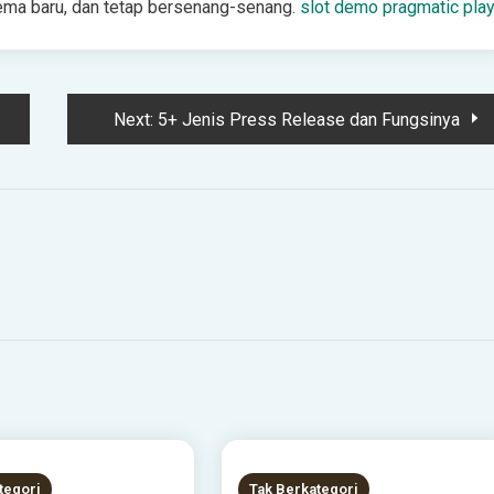
 tema baru, dan tetap bersenang-senang.
slot demo pragmatic pla
Next:
5+ Jenis Press Release dan Fungsinya
 READ
1 MIN READ
tegori
Tak Berkategori