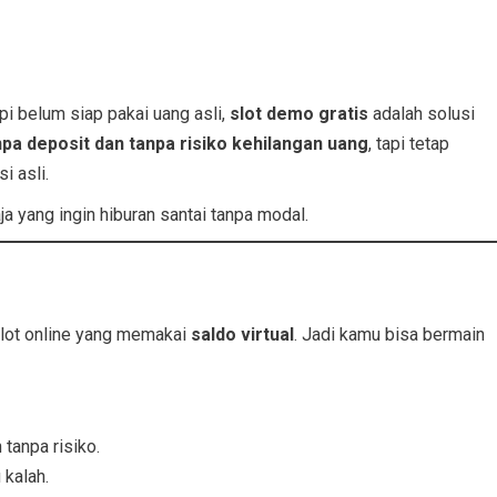
pi belum siap pakai uang asli,
slot demo gratis
adalah solusi
npa deposit dan tanpa risiko kehilangan uang
, tapi tetap
i asli.
ja yang ingin hiburan santai tanpa modal.
slot online yang memakai
saldo virtual
. Jadi kamu bisa bermain
 tanpa risiko.
 kalah.