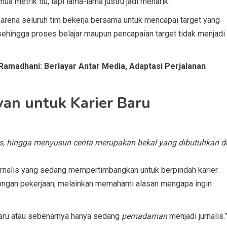
metrik itu, tapi lama-lama justru jadi menarik.”
 karena seluruh tim bekerja bersama untuk mencapai target yang
ehingga proses belajar maupun pencapaian target tidak menjadi
 Ramadhani: Berlayar Antar Media, Adaptasi Perjalanan
van untuk Karier Baru
is, hingga menyusun cerita merupakan bekal yang dibutuhkan d
jurnalis yang sedang mempertimbangkan untuk berpindah karier.
ongan pekerjaan, melainkan memahami alasan mengapa ingin
aru atau sebenarnya hanya sedang
pemadaman
menjadi jurnalis.