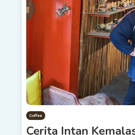
Coffee
Cerita Intan Kemala