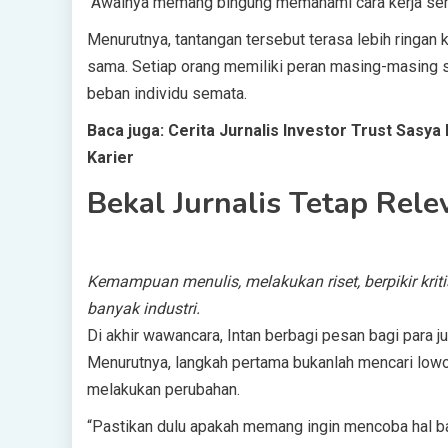
“Awalnya memang bingung memahami cara kerja semua 
Menurutnya, tantangan tersebut terasa lebih ringan
sama. Setiap orang memiliki peran masing-masing s
beban individu semata.
Baca juga: Cerita Jurnalis Investor Trust Sasya
Karier
Bekal Jurnalis Tetap Rele
Kemampuan menulis, melakukan riset, berpikir krit
banyak industri.
Di akhir wawancara, Intan berbagi pesan bagi para 
Menurutnya, langkah pertama bukanlah mencari low
melakukan perubahan.
“Pastikan dulu apakah memang ingin mencoba hal b