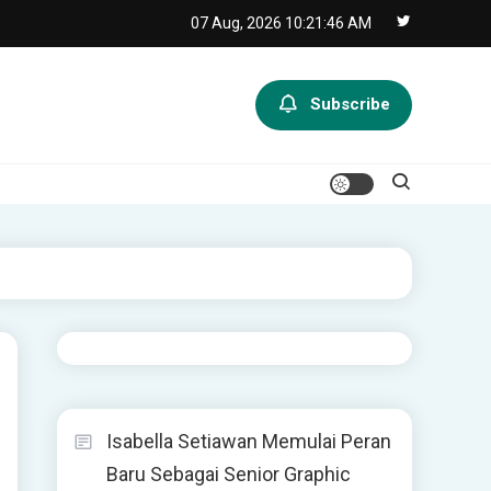
07 Aug, 2026
10:21:47 AM
Subscribe
Isabella Setiawan Memulai Peran
Baru Sebagai Senior Graphic