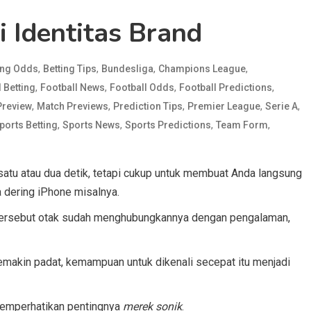
i Identitas Brand
,
,
,
,
ing Odds
Betting Tips
Bundesliga
Champions League
,
,
,
,
 Betting
Football News
Football Odds
Football Predictions
,
,
,
,
,
Preview
Match Previews
Prediction Tips
Premier League
Serie A
,
,
,
,
ports Betting
Sports News
Sports Predictions
Team Form
atu atau dua detik, tetapi cukup untuk membuat Anda langsung
da dering iPhone misalnya.
a tersebut otak sudah menghubungkannya dengan pengalaman,
emakin padat, kemampuan untuk dikenali secepat itu menjadi
memperhatikan pentingnya
merek sonik
.