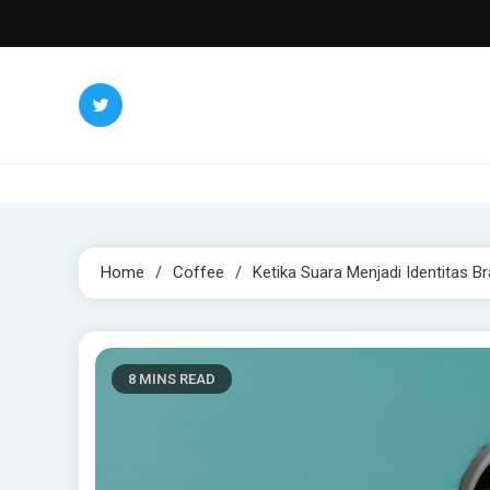
Skip
to
content
Home
Coffee
Ketika Suara Menjadi Identitas B
8 MINS READ