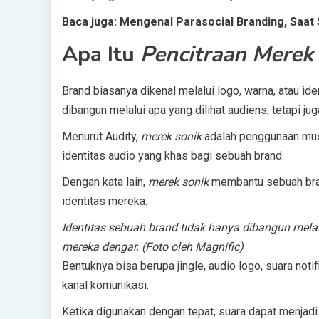
Baca juga:
Mengenal Parasocial Branding, Saat
Apa Itu
Pencitraan Merek
Brand biasanya dikenal melalui logo, warna, atau ide
dibangun melalui apa yang dilihat audiens, tetapi ju
Menurut Audity,
merek sonik
adalah penggunaan musi
identitas audio yang khas bagi sebuah brand.
Dengan kata lain,
merek sonik
membantu sebuah brand
identitas mereka.
Identitas sebuah brand tidak hanya dibangun melalu
mereka dengar. (Foto oleh Magnific)
Bentuknya bisa berupa jingle, audio logo, suara not
kanal komunikasi.
Ketika digunakan dengan tepat, suara dapat menjad