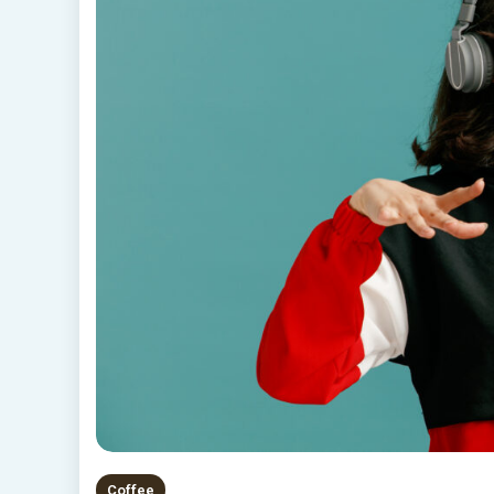
Coffee