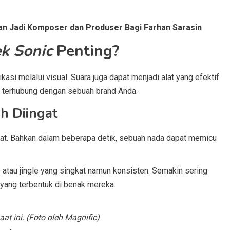
gan Jadi Komposer dan Produser Bagi Farhan Sarasin
k Sonic
Penting?
asi melalui visual. Suara juga dapat menjadi alat yang efektif
 terhubung dengan sebuah brand Anda.
h Diingat
t. Bahkan dalam beberapa detik, sebuah nada dapat memicu
atau jingle yang singkat namun konsisten. Semakin sering
yang terbentuk di benak mereka.
t ini. (Foto oleh Magnific)