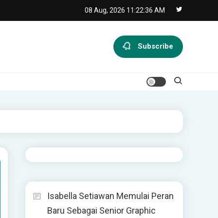
08 Aug, 2026
11:22:37 AM
Subscribe
Isabella Setiawan Memulai Peran
Baru Sebagai Senior Graphic