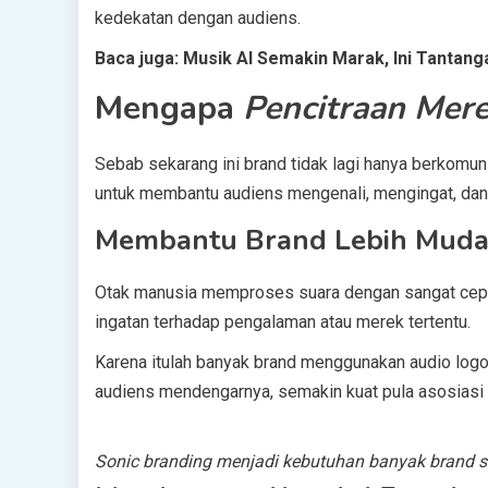
kedekatan dengan audiens.
Baca juga:
Musik AI Semakin Marak, Ini Tantan
Mengapa
Pencitraan Mere
Sebab sekarang ini brand tidak lagi hanya berkomunik
untuk membantu audiens mengenali, mengingat, dan
Membantu Brand Lebih Muda
Otak manusia memproses suara dengan sangat cepa
ingatan terhadap pengalaman atau merek tertentu.
Karena itulah banyak brand menggunakan audio logo 
audiens mendengarnya, semakin kuat pula asosiasi 
Sonic branding menjadi kebutuhan banyak brand saa