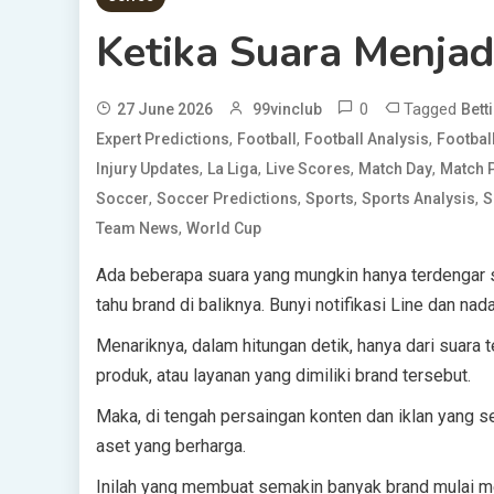
Ketika Suara Menjad
0
Tagged
27 June 2026
99vinclub
Bett
,
,
,
Expert Predictions
Football
Football Analysis
Football
,
,
,
,
Injury Updates
La Liga
Live Scores
Match Day
Match 
,
,
,
,
Soccer
Soccer Predictions
Sports
Sports Analysis
S
,
Team News
World Cup
Ada beberapa suara yang mungkin hanya terdengar s
tahu brand di baliknya. Bunyi notifikasi Line dan na
Menariknya, dalam hitungan detik, hanya dari suar
produk, atau layanan yang dimiliki brand tersebut.
Maka, di tengah persaingan konten dan iklan yang s
aset yang berharga.
Inilah yang membuat semakin banyak brand mulai 