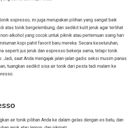
nik espresso, ini juga merupakan pilihan yang sangat baik
tas tonik bergelembung, dan sedikit kulit jeruk agar terlihat
l non-alkohol yang cocok untuk piknik atau pertemuan siang hari
minuman kopi pahit favorit baru mereka. Secara keseluruhan,
a seperti jus jeruk dan espresso bekerja sama, tetapi tonik
up. Jadi, saat Anda mengajak jalan-jalan gadis seksi musim panas
n, tuangkan sedikit sisa air tonik dari pesta tadi malam ke
presso.
esso
an air tonik pilihan Anda ke dalam gelas dengan es batu, dan
han jeruk atau lemon, dan nikmati.