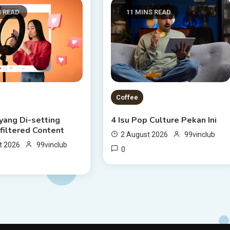
S READ
11 MINS READ
Coffee
yang Di-setting
4 Isu Pop Culture Pekan Ini
filtered Content
2 August 2026
99vinclub
t 2026
99vinclub
0