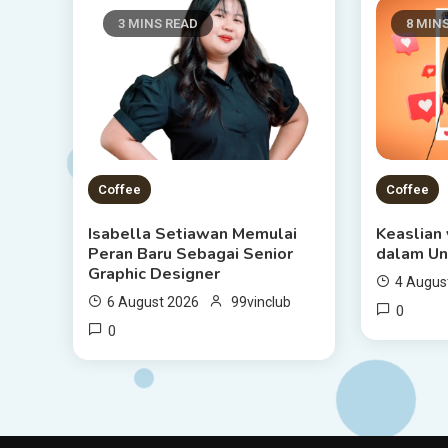
3 MINS READ
8 MIN
Coffee
Coffee
Isabella Setiawan Memulai
Keaslian 
Peran Baru Sebagai Senior
dalam Un
Graphic Designer
4 Augus
6 August 2026
99vinclub
0
0