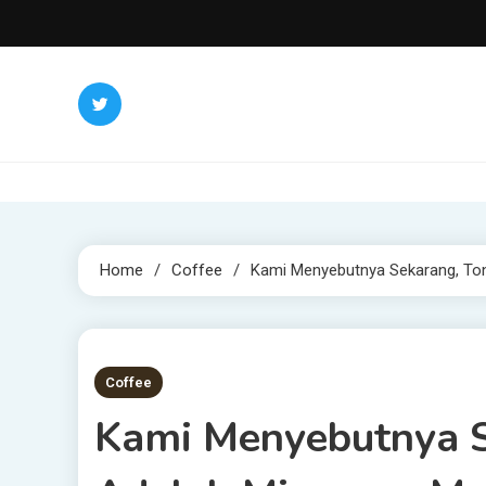
Skip
to
content
Home
Coffee
Kami Menyebutnya Sekarang, To
4 MINS READ
Coffee
Kami Menyebutnya S