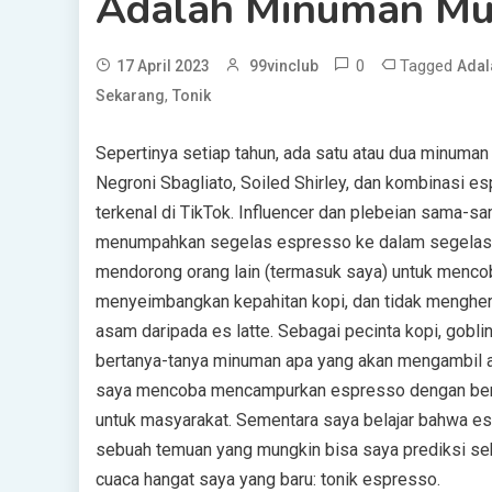
Adalah Minuman Mu
0
Tagged
17 April 2023
99vinclub
Adal
,
Sekarang
Tonik
Sepertinya setiap tahun, ada satu atau dua minuma
Negroni Sbagliato, Soiled Shirley, dan kombinasi es
terkenal di TikTok. Influencer dan plebeian sama-s
menumpahkan segelas espresso ke dalam segelas ti
mendorong orang lain (termasuk saya) untuk mencob
menyeimbangkan kepahitan kopi, dan tidak mengheran
asam daripada es latte. Sebagai pecinta kopi, gobl
bertanya-tanya minuman apa yang akan mengambil a
saya mencoba mencampurkan espresso dengan berba
untuk masyarakat. Sementara saya belajar bahwa es
sebuah temuan yang mungkin bisa saya prediksi se
cuaca hangat saya yang baru: tonik espresso.