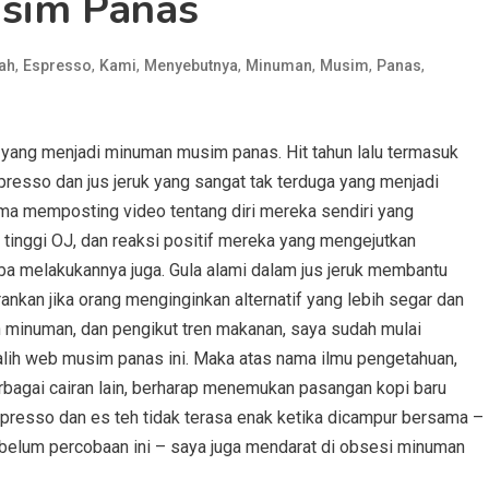
sim Panas
,
,
,
,
,
,
,
ah
Espresso
Kami
Menyebutnya
Minuman
Musim
Panas
n yang menjadi minuman musim panas. Hit tahun lalu termasuk
presso dan jus jeruk yang sangat tak terduga yang menjadi
ama memposting video tentang diri mereka sendiri yang
nggi OJ, dan reaksi positif mereka yang mengejutkan
a melakukannya juga. Gula alami dalam jus jeruk membantu
kan jika orang menginginkan alternatif yang lebih segar dan
in minuman, dan pengikut tren makanan, saya sudah mulai
lih web musim panas ini. Maka atas nama ilmu pengetahuan,
gai cairan lain, berharap menemukan pasangan kopi baru
presso dan es teh tidak terasa enak ketika dicampur bersama –
belum percobaan ini – saya juga mendarat di obsesi minuman