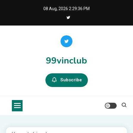
Skip
08 Aug, 2026
2:29:37 PM
to
content
99vinclub
Subscribe