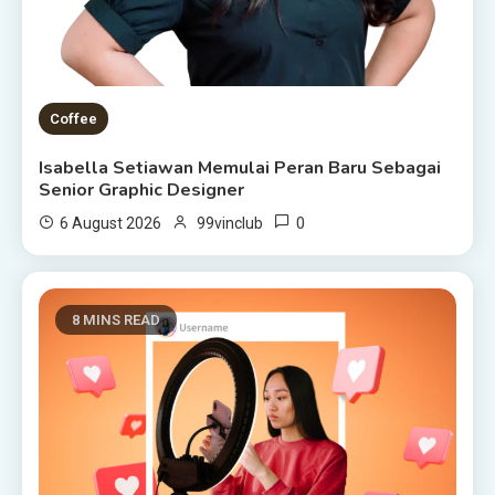
Coffee
Isabella Setiawan Memulai Peran Baru Sebagai
Senior Graphic Designer
0
6 August 2026
99vinclub
8 MINS READ