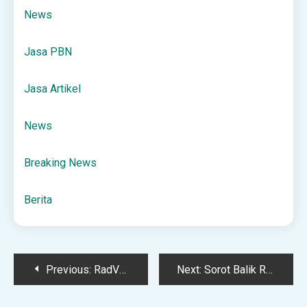
News
Jasa PBN
Jasa Artikel
News
Breaking News
Berita
Post
Previous:
RadVoice Menggarap Media Sosial Tech in Asia
Next:
Sorot Balik RadVoice di 2025
navigation