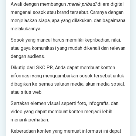
Awali dengan membangun
merek pribadi
di era digital
mengenai sosok atau brand tersebut. Caranya dengan
menjelaskan siapa, apa yang dilakukan, dan bagaimana
melakukannya.
Sosok yang muncul harus memiliki kepribadian, nilai,
atau gaya komunikasi yang mudah dikenali dan relevan
dengan audiens.
Dikutip darI SKC PR, Anda dapat membuat konten
informasi yang menggambarkan sosok tersebut untuk
dibagikan ke semua saluran media, akun media sosial,
atau situs web.
Sertakan elemen visual seperti foto, infografis, dan
video yang dapat membuat konten menjadi lebih
menarik perhatian.
Keberadaan konten yang memuat informasi ini dapat