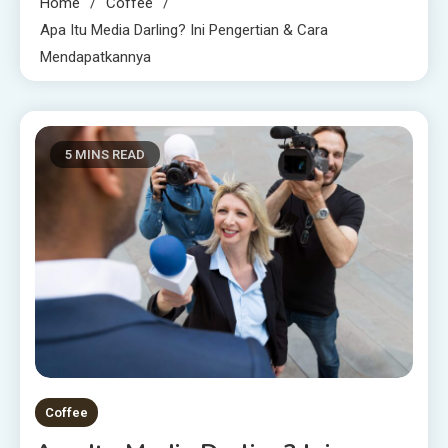
Home
Coffee
Apa Itu Media Darling? Ini Pengertian & Cara
Mendapatkannya
5 MINS READ
Coffee