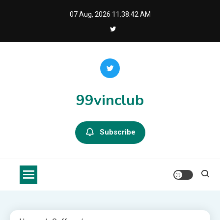
Skip
07 Aug, 2026
11:38:43 AM
to
content
99vinclub
Subscribe