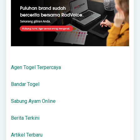
Agen Togel Terpercaya
Bandar Togel
Sabung Ayam Online
Berita Terkini
Artikel Terbaru