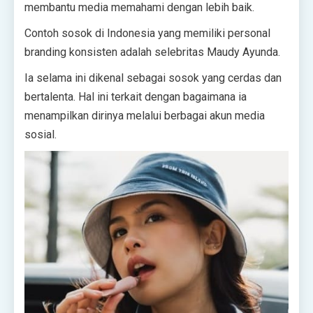
membantu media memahami dengan lebih baik.
Contoh sosok di Indonesia yang memiliki personal
branding konsisten adalah selebritas Maudy Ayunda.
Ia selama ini dikenal sebagai sosok yang cerdas dan
bertalenta. Hal ini terkait dengan bagaimana ia
menampilkan dirinya melalui berbagai akun media
sosial.