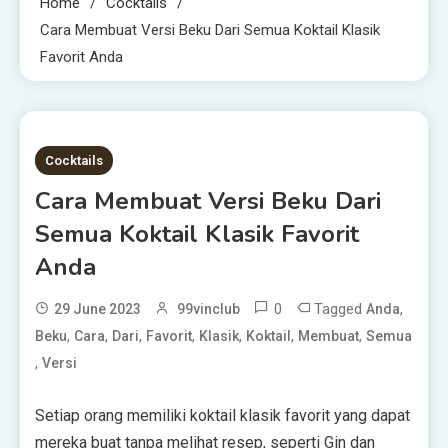
Home
Cocktails
Cara Membuat Versi Beku Dari Semua Koktail Klasik
Favorit Anda
2 MINS READ
Cocktails
Cara Membuat Versi Beku Dari
Semua Koktail Klasik Favorit
Anda
0
Tagged
,
29 June 2023
99vinclub
Anda
,
,
,
,
,
,
,
Beku
Cara
Dari
Favorit
Klasik
Koktail
Membuat
Semua
,
Versi
Setiap orang memiliki koktail klasik favorit yang dapat
mereka buat tanpa melihat resep, seperti Gin dan