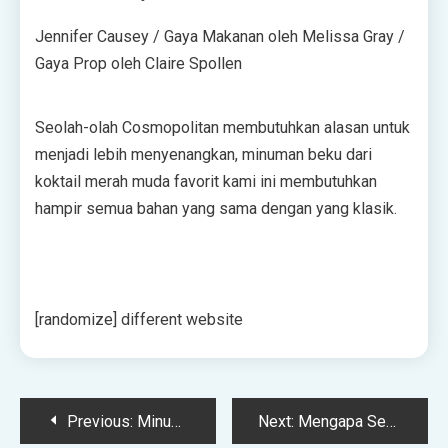
Jennifer Causey / Gaya Makanan oleh Melissa Gray /
Gaya Prop oleh Claire Spollen
Seolah-olah Cosmopolitan membutuhkan alasan untuk
menjadi lebih menyenangkan, minuman beku dari
koktail merah muda favorit kami ini membutuhkan
hampir semua bahan yang sama dengan yang klasik.
[randomize] different website
Post
Previous:
Minuman Beralkohol Rendah Kesayangan Kembali Setelah Keluar dari Bisnis
Next:
Mengapa Semua Orang Minum Chartreuse Musim Panas Ini?