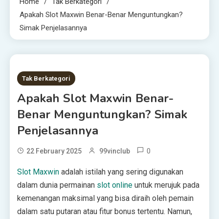
Home
Tak Berkategori
Apakah Slot Maxwin Benar-Benar Menguntungkan?
Simak Penjelasannya
1 MIN READ
Tak Berkategori
Apakah Slot Maxwin Benar-
Benar Menguntungkan? Simak
Penjelasannya
0
22 February 2025
99vinclub
Slot Maxwin
adalah istilah yang sering digunakan
dalam dunia permainan
slot online
untuk merujuk pada
kemenangan maksimal yang bisa diraih oleh pemain
dalam satu putaran atau fitur bonus tertentu. Namun,