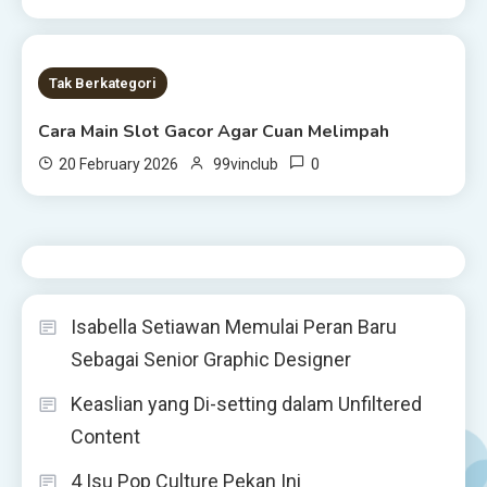
1 MIN READ
Tak Berkategori
Cara Main Slot Gacor Agar Cuan Melimpah
0
20 February 2026
99vinclub
Isabella Setiawan Memulai Peran Baru
Sebagai Senior Graphic Designer
Keaslian yang Di-setting dalam Unfiltered
Content
4 Isu Pop Culture Pekan Ini