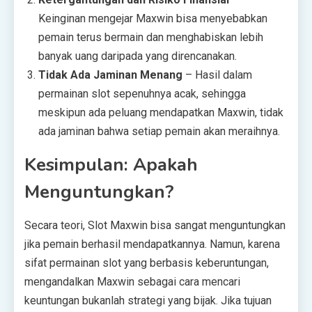
Keinginan mengejar Maxwin bisa menyebabkan
pemain terus bermain dan menghabiskan lebih
banyak uang daripada yang direncanakan.
Tidak Ada Jaminan Menang
– Hasil dalam
permainan slot sepenuhnya acak, sehingga
meskipun ada peluang mendapatkan Maxwin, tidak
ada jaminan bahwa setiap pemain akan meraihnya.
Kesimpulan: Apakah
Menguntungkan?
Secara teori, Slot Maxwin bisa sangat menguntungkan
jika pemain berhasil mendapatkannya. Namun, karena
sifat permainan slot yang berbasis keberuntungan,
mengandalkan Maxwin sebagai cara mencari
keuntungan bukanlah strategi yang bijak. Jika tujuan