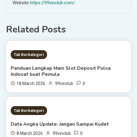
Website
https://99vinclub.com/
Related Posts
3 MINS READ
Tak Berkategori
Panduan Lengkap Main Slot Deposit Pulsa
Indosat buat Pemula
0
18 March 2026
99vinclub
1 MIN READ
Tak Berkategori
Data Angka Update: Jangan Sampai Kudet
0
8 March 2026
99vinclub