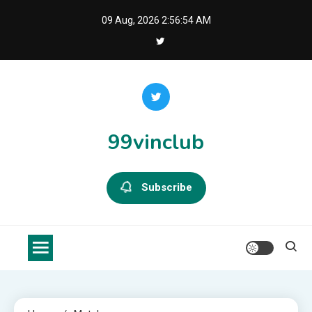
Skip
09 Aug, 2026
2:56:54 AM
to
content
99vinclub
Subscribe